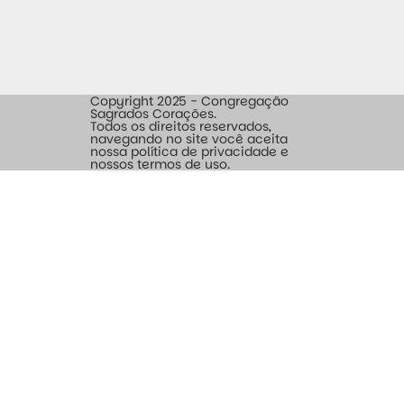
Copyright 2025 - Congregação
Sagrados Corações.
Todos os direitos reservados,
navegando no site você aceita
nossa política de privacidade e
nossos termos de uso.