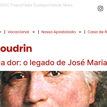
SSCC Picpus
Padre Eustáquio
Vatican News
Vocacional
Nosso Apostolado
Casa de R
coudrin
a dor: o legado de José Maria