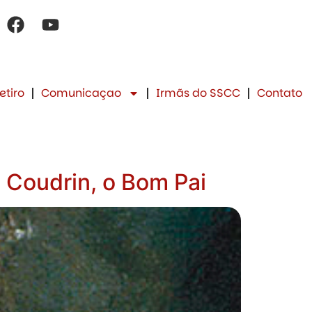
etiro
Comunicaçao
Irmãs do SSCC
Contato
 Coudrin, o Bom Pai