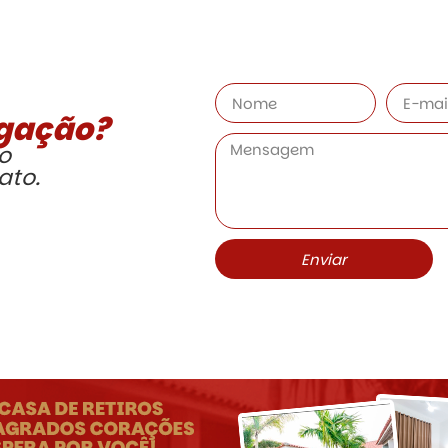
egação?
o
ato.
Enviar