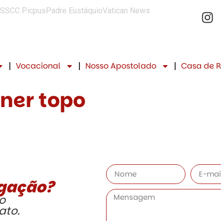
SSCC Picpus
Padre Eustáquio
Vatican News
Vocacional
Nosso Apostolado
Casa de R
ner topo
egação?
o
ato.